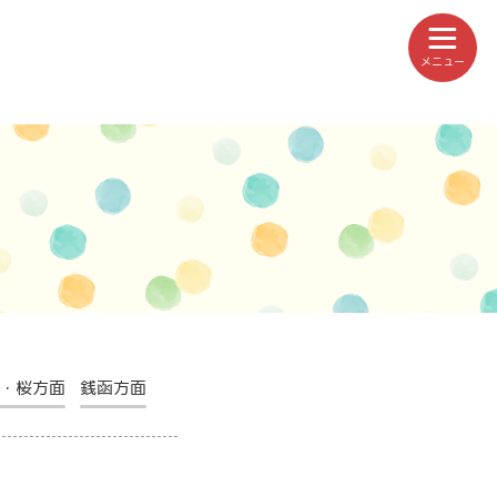
メニュー
・桜方面
銭函方面