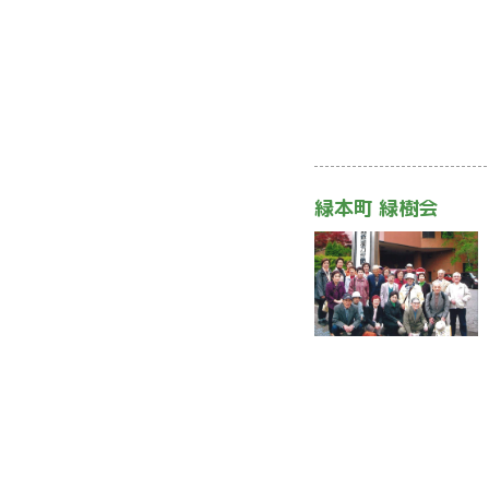
緑本町 緑樹会