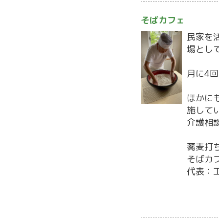
そばカフェ
民家を
場とし
月に4
ほかに
施して
介護相
蕎麦打
そばカフ
代表：工