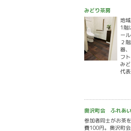
みどり茶房
地域
1階
ール
２階
器、
フト
みど
代表
奥沢町会 ふれあい
参加者同士がお茶
費100円。奥沢町