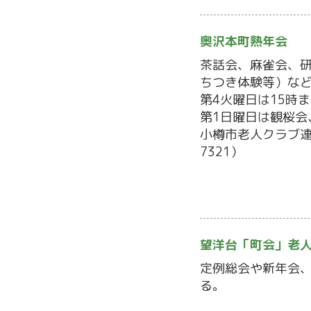
奥沢本町熟年会
茶話会、麻雀会、
ちつき体験等）な
第4火曜日は15時
第1日曜日は観桜会
小樽市老人クラブ連合
7321）
望洋台「町会」老人
定例総会や新年会
る。