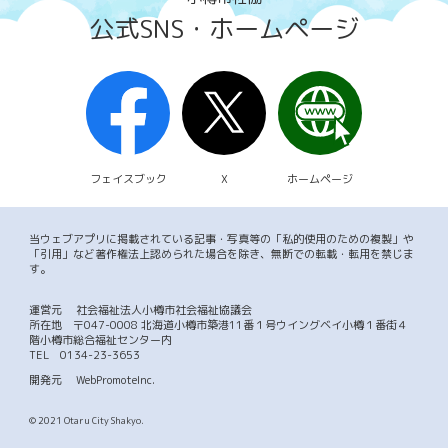
公式SNS・ホームページ
フェイスブック
X
ホームページ
当ウェブアプリに掲載されている記事・写真等の「私的使用のための複製」や
「引用」など著作権法上認められた場合を除き、無断での転載・転用を禁じま
す。
運営元
社会福祉法人小樽市社会福祉協議会
所在地 〒047-0008 北海道小樽市築港11番１号ウイングベイ小樽１番街４
階小樽市総合福祉センター内
TEL
0134-23-3653
開発元
WebPromoteInc.
© 2021 Otaru City Shakyo.