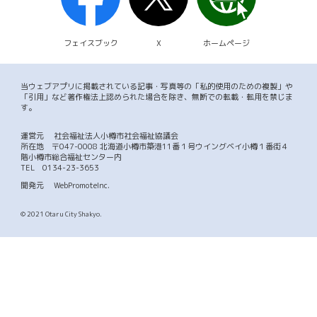
フェイスブック
X
ホームページ
当ウェブアプリに掲載されている記事・写真等の「私的使用のための複製」や
「引用」など著作権法上認められた場合を除き、無断での転載・転用を禁じま
す。
運営元
社会福祉法人小樽市社会福祉協議会
所在地 〒047-0008 北海道小樽市築港11番１号ウイングベイ小樽１番街４
階小樽市総合福祉センター内
TEL
0134-23-3653
開発元
WebPromoteInc.
© 2021 Otaru City Shakyo.