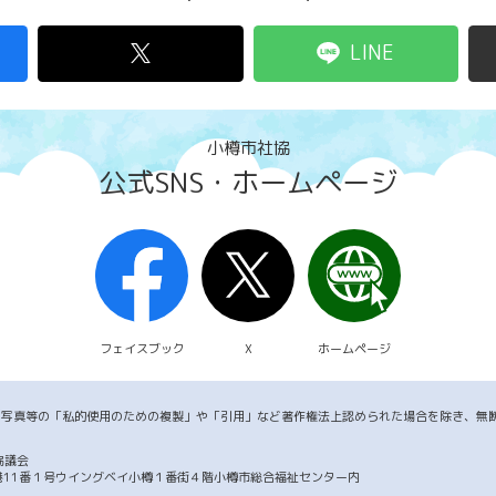
LINE
小樽市社協
公式SNS・ホームページ
フェイスブック
X
ホームページ
・写真等の「私的使用のための複製」や「引用」など著作権法上認められた場合を除き、無
協議会
市築港11番１号ウイングベイ小樽１番街４階小樽市総合福祉センター内