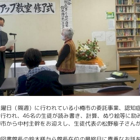
火曜日（隔週）に行われている小樽市の委託事業、認知
0に行われ、46名の生徒が読み書き、計算、ぬり絵等に励
樽市から中村主幹をお迎えし、生徒代表の松野藜子さん
樽図書館長の鈴木様から館長在位の最終日に貴重なお話