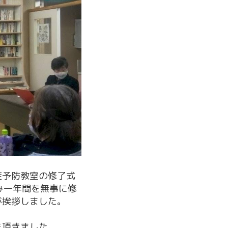
症予防教室の修了式
み一年間を無事に修
が挨拶しました。
を頂きました。