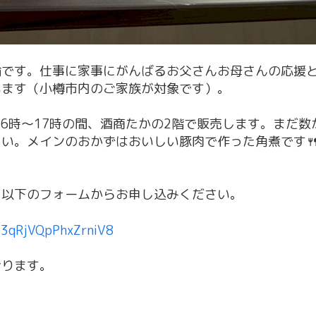
輪です。仕事に家事にがんばるお父さんお母さんの応援
います（小樽市内のご家族が対象です）。
）16時〜17時の間、酒商たかの2階で販売します。まだ
い。メインのおかずはおいしい豚肉で作った角煮です🍴
、以下のフォームからお申し込みください。
/t3qRjVQpPhxZrniV8
おります。