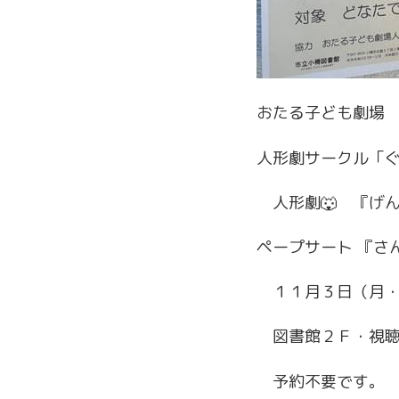
おたる子ども劇場
人形劇サークル「
人形劇🐺 『げ
ペープサート 『さ
１１月３日（月・祝
図書館２Ｆ・視聴
予約不要です。