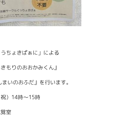
ぐうちょきぱぁに」による
んきもりのおおかみくん』
んまいのおふだ』を行います。
）14時～15時
覚室