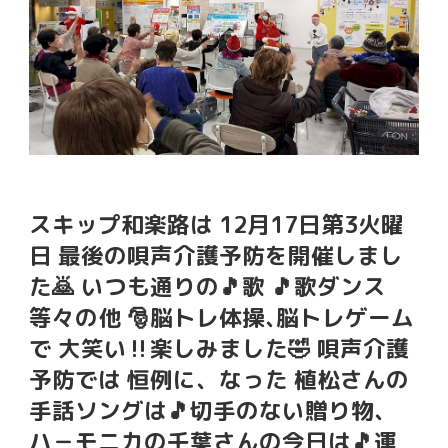
スキップ和楽路は 12月17日第3火曜
日 最後の唄声介護予防を開催しまし
た🙇 いつも通りの🎵歌 🎵歌ダンス
等々の他 🎅脳トレ体操､脳トレゲーム
で 大笑い‼️楽しみました🤣 唄声介護
予防では 恒例に、なった 植松さんの
手話ソングは🎵切手のない贈り物、
ハ－モニカの千葉さんの今日は🎵運