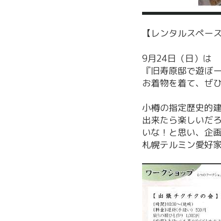
【レンタルスペー
9月24日（日）は
『旧寿原邸で遊ぼ
お着物を着て、ぜ
小樽の指定歴史的
出来たら楽しいだ
いな！と思い、企
札幌テルミン愛好