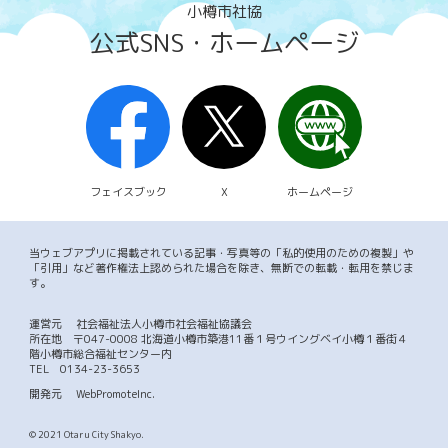
小樽市社協
公式SNS・ホームページ
フェイスブック
X
ホームページ
当ウェブアプリに掲載されている記事・写真等の「私的使用のための複製」や
「引用」など著作権法上認められた場合を除き、無断での転載・転用を禁じま
す。
運営元
社会福祉法人小樽市社会福祉協議会
所在地 〒047-0008 北海道小樽市築港11番１号ウイングベイ小樽１番街４
階小樽市総合福祉センター内
TEL
0134-23-3653
開発元
WebPromoteInc.
© 2021 Otaru City Shakyo.