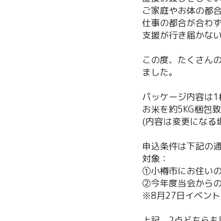
ご家庭やお体の都
仕事の都合が合わ
支援が行き届かな
この度、たくさん
ました。
パッケージ内容は1
お米を約5KG梱包
(内容は変更になる
申込条件は下記の
対象：
①小樽市にお住いの
②今年度当会から
※8月27日イベン
上記、2点どちらも