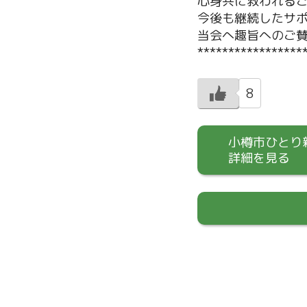
心身共に救われる
今後も継続したサ
当会へ趣旨へのご
*****************
8
小樽市ひとり
詳細を見る