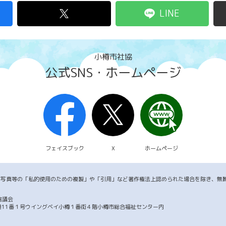
LINE
小樽市社協
公式SNS・ホームページ
フェイスブック
X
ホームページ
・写真等の「私的使用のための複製」や「引用」など著作権法上認められた場合を除き、無
協議会
市築港11番１号ウイングベイ小樽１番街４階小樽市総合福祉センター内